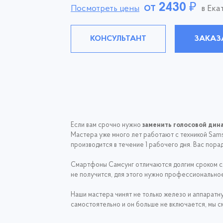
от
2430
₽
Посмотреть цены
в Ека
КОНСУЛЬТАНТ
ЗАКАЗ
Если вам срочно нужно
заменить голосовой дин
Мастера уже много лет работают с техникой Sam
производится в течение 1 рабочего дня. Вас порад
Смартфоны Самсунг отличаются долгим сроком сл
не получится, для этого нужно профессиональное 
Наши мастера чинят не только железо и аппара
самостоятельно и он больше не включается, мы с