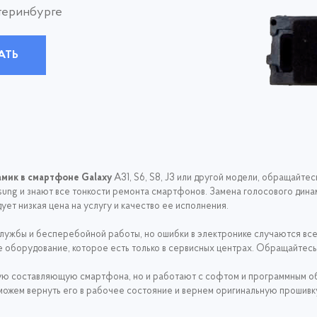
теринбурге
АТЬ
амик в смартфоне Galaxy
A31, S6, S8, J3 или другой модели, обращайте
sung и знают все тонкости ремонта смартфонов. Замена голосового дина
ует низкая цена на услугу и качество ее исполнения.
ужбы и бесперебойной работы, но ошибки в электронике случаются все
оборудование, которое есть только в сервисных центрах. Обращайтесь к
тную составляющую смартфона, но и работают с софтом и программным 
можем вернуть его в рабочее состояние и вернем оригинальную прошивку