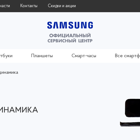
части
Контакты
Скидки и акции
тбуки
Планшеты
Смарт-часы
Все смарт
динамика
ДИНАМИКА