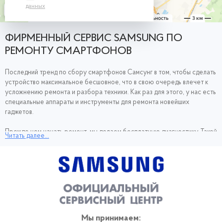
данных
ФИРМЕННЫЙ СЕРВИС SAMSUNG ПО
РЕМОНТУ СМАРТФОНОВ
Последний тренд по сбору смартфонов Самсунг в том, чтобы сделать
устройство максимальное бесшовное, что в свою очередь влечет к
усложнению ремонта и разбора техники. Как раз для этого, у нас есть
специальные аппараты и инструменты для ремонта новейших
гаджетов.
Прежде чем начать ремонт, мы делаем бесплатную диагностику. Такой
Читать далее...
подход помогает нам делать ремонт в кратчащие сроки. Вы приносите
устройство, если у устройства типичаная поломка, вам нужно всего
пару часов подождать, и мы вернем вам работающее устройство.
Если поломка сложная в устранение, то устройство сможем вернуть в
течение пары дней.
У нас большой склад запчастей. Сами детали мы закупаем только от
производителя. Потому мы можем дать гарантию 1 год не только на
Мы принимаем:
ремонт. Плюс наши всегда полны деталями и доставляем их мы