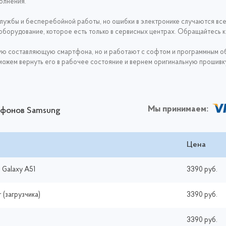
полнения.
ужбы и бесперебойной работы, но ошибки в электронике случаются все
борудование, которое есть только в сервисных центрах. Обращайтесь к н
тную составляющую смартфона, но и работают с софтом и программным 
можем вернуть его в рабочее состояние и вернем оригинальную прошивку
Мы принимаем:
ртфонов Samsung
Цена
 Galaxy A51
3390 руб.
 (загрузчика)
3390 руб.
3390 руб.