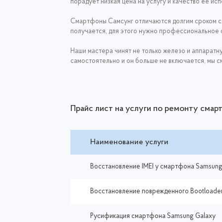
порадует низкая цена на услугу и качество ее ис
Смартфоны Самсунг отличаются долгим сроком сл
получается, для этого нужно профессиональное о
Наши мастера чинят не только железо и аппара
самостоятельно и он больше не включается, мы с
Прайс лист на услуги по ремонту сма
Наименование услуги
Восстановление IMEI у смартфона Samsung
Восстановление поврежденного Bootloader
Русификация смартфона Samsung Galaxy