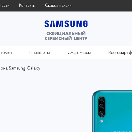
части
Контакты
Скидки и акции
тбуки
Планшеты
Смарт-часы
Все смарт
она Samsung Galaxy