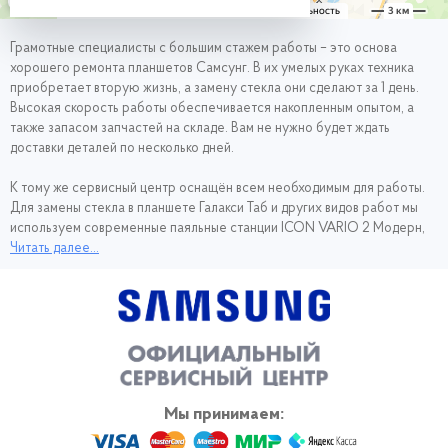
Грамотные специалисты с большим стажем работы – это основа
хорошего ремонта планшетов Самсунг. В их умелых руках техника
приобретает вторую жизнь, а замену стекла они сделают за 1 день.
Высокая скорость работы обеспечивается накопленным опытом, а
также запасом запчастей на складе. Вам не нужно будет ждать
доставки деталей по несколько дней.
К тому же сервисный центр оснащён всем необходимым для работы.
Для замены стекла в планшете Галакси Таб и других видов работ мы
используем современные паяльные станции ICON VARIO 2 Модерн,
станки PATRIOT BG100, микроскопы Levenhuk 870T, мультиметры APPA
Читать далее...
106. Ваш планшет окажется в надёжных руках. Мастера подходят к
работе аккуратно, чтобы отдать девайс владельцу в отличном
рабочем состоянии.
Помимо того, что у нас есть высокоточное, современное
оборудование, им нужно уметь пользоваться. Все наши сотрудники
проходят обязательное обучение, проходят курсы сертификации,
чтобы знать, какие новинки из техники есть на рынке и знать как с ней
Мы принимаем:
работать.