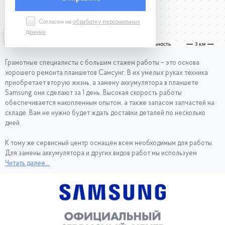
Согласен на
обработку персональных
данных
Грамотные специалисты с большим стажем работы – это основа
хорошего ремонта планшетов Самсунг. В их умелых руках техника
приобретает вторую жизнь, а замену аккумулятора в планшете
Samsung они сделают за 1 день. Высокая скорость работы
обеспечивается накопленным опытом, а также запасом запчастей на
складе. Вам не нужно будет ждать доставки деталей по несколько
дней.
К тому же сервисный центр оснащён всем необходимым для работы.
Для замены аккумулятора и других видов работ мы используем
современные паяльные станции ICON VARIO 2 Модерн, станки
Читать далее...
PATRIOT BG100, микроскопы Levenhuk 870T, мультиметры APPA 106.
Ваш планшет окажется в надёжных руках. Мастера подходят к работе
аккуратно, чтобы отдать девайс владельцу в отличном рабочем
состоянии.
Помимо того, что у нас есть высокоточное, современное